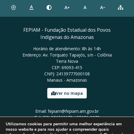
FEPIAM - Fundação Estadual dos Povos
Indígenas do Amazonas
Horário de atendimento: 8h às 14h
Endereço: Av. Torquato Tapajós, s/n - Colônia
Terra Nova
CEP: 69093-415
CNPJ: 24139777000108
Manaus - Amazonas
Ver no mapa
Email: fepiam@fepiam.am.gov.br
Tel: (92) 981860173 / 98186-0070
Utilizamos cookies para permitir uma melhor experiência em
nosso website e para nos ajudar a compreender quais