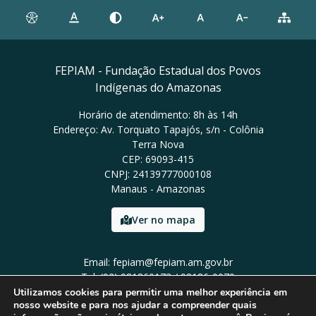
FEPIAM - Fundação Estadual dos Povos
Indígenas do Amazonas
Horário de atendimento: 8h às 14h
Endereço: Av. Torquato Tapajós, s/n - Colônia
Terra Nova
CEP: 69093-415
CNPJ: 24139777000108
Manaus - Amazonas
Ver no mapa
Email: fepiam@fepiam.am.gov.br
Tel: (92) 981860173 / 98186-0070
Utilizamos cookies para permitir uma melhor experiência em
nosso website e para nos ajudar a compreender quais